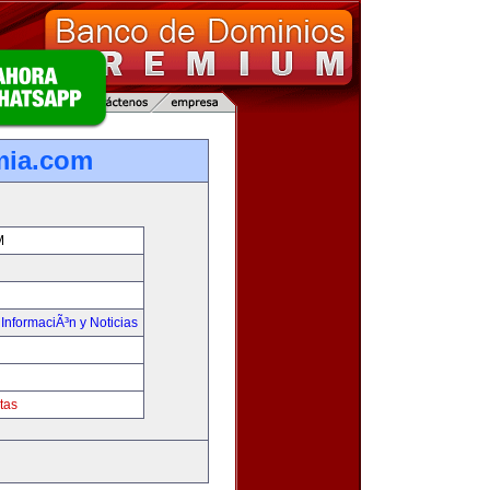
mia.com
M
,
InformaciÃ³n y Noticias
tas