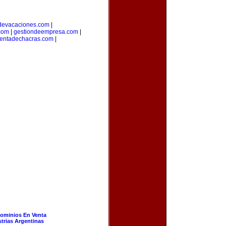
devacaciones.com
|
.com
|
gestiondeempresa.com
|
entadechacras.com
|
ominios En Venta
strias Argentinas