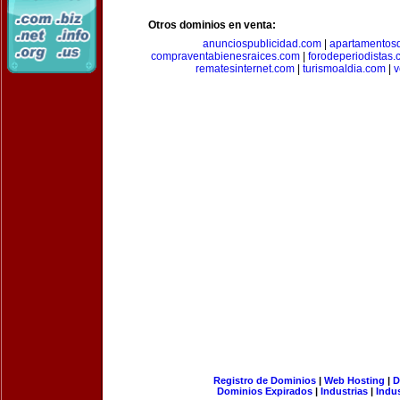
Otros dominios en venta:
anunciospublicidad.com
|
apartamentos
compraventabienesraices.com
|
forodeperiodistas
rematesinternet.com
|
turismoaldia.com
|
v
Registro de Dominios
|
Web Hosting
|
D
Dominios Expirados
|
Industrias
|
Indu