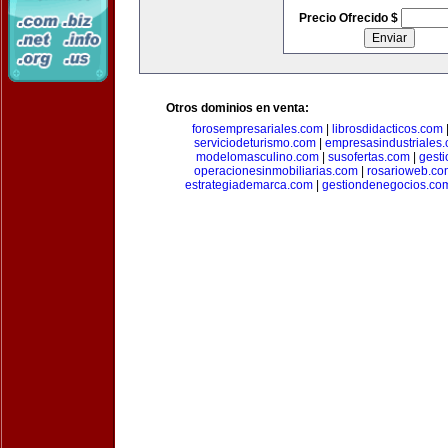
Precio Ofrecido $
Otros dominios en venta:
forosempresariales.com
|
librosdidacticos.com
serviciodeturismo.com
|
empresasindustriales
modelomasculino.com
|
susofertas.com
|
gest
operacionesinmobiliarias.com
|
rosarioweb.co
estrategiademarca.com
|
gestiondenegocios.co