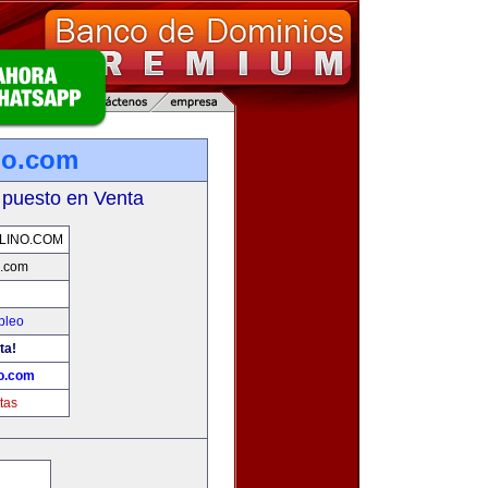
no.com
 puesto en Venta
LINO.COM
o.com
pleo
ta!
o.com
tas