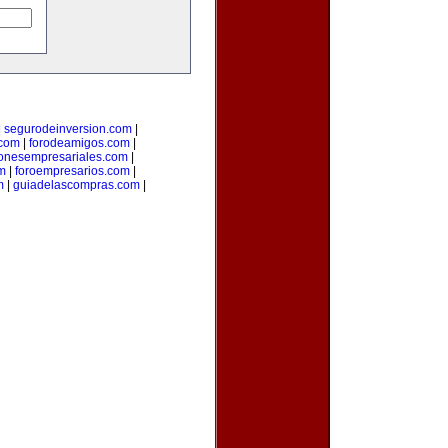
|
segurodeinversion.com
|
.com
|
forodeamigos.com
|
ionesempresariales.com
|
m
|
foroempresarios.com
|
m
|
guiadelascompras.com
|