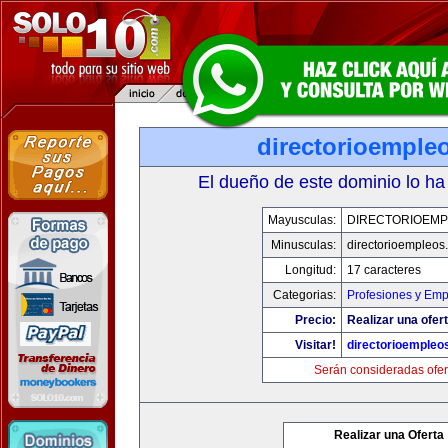
directorioemple
El dueño de este dominio lo ha
Mayusculas:
DIRECTORIOEM
Minusculas:
directorioempleos
Longitud:
17 caracteres
Categorias:
Profesiones y Emp
Precio:
Realizar una ofert
Visitar!
directorioempleo
Serán consideradas ofer
Realizar una Oferta