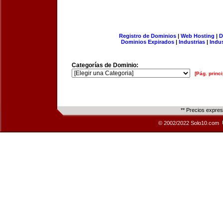
Registro de Dominios
|
Web Hosting
|
D
Dominios Expirados
|
Industrias
|
Indu
Categorías de Dominio:
[Pág. princi
** Precios expre
© 2002/2022 Solo10.com