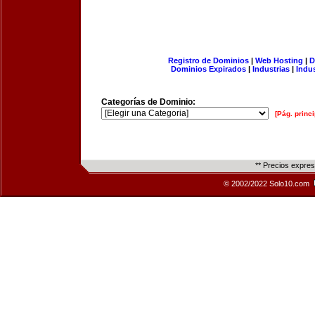
Registro de Dominios
|
Web Hosting
|
D
Dominios Expirados
|
Industrias
|
Indu
Categorías de Dominio:
[Pág. princi
** Precios expre
© 2002/2022 Solo10.com