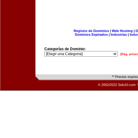
Registro de Dominios
|
Web Hosting
|
D
Dominios Expirados
|
Industrias
|
Indu
Categorías de Dominio:
[Pág. princi
** Precios expre
© 2002/2022 Solo10.com