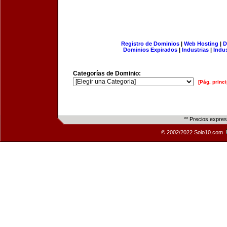
Registro de Dominios
|
Web Hosting
|
D
Dominios Expirados
|
Industrias
|
Indu
Categorías de Dominio:
[Pág. princi
** Precios expre
© 2002/2022 Solo10.com