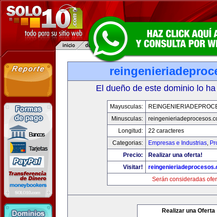
reingenieriadepro
El dueño de este dominio lo ha
Mayusculas:
REINGENIERIADEPROC
Minusculas:
reingenieriadeprocesos.
Longitud:
22 caracteres
Categorias:
Empresas e Industrias
,
Pr
Precio:
Realizar una oferta!
Visitar!
reingenieriadeprocesos
Serán consideradas ofer
Realizar una Oferta