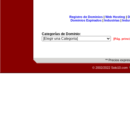
Registro de Dominios
|
Web Hosting
|
D
Dominios Expirados
|
Industrias
|
Indu
Categorías de Dominio:
[Pág. princi
** Precios expre
© 2002/2022 Solo10.com