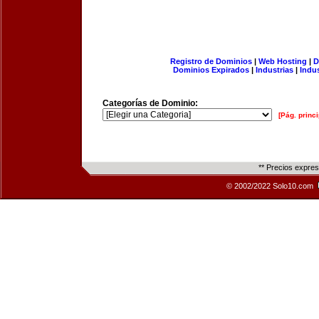
Registro de Dominios
|
Web Hosting
|
D
Dominios Expirados
|
Industrias
|
Indu
Categorías de Dominio:
[Pág. princi
** Precios expre
© 2002/2022 Solo10.com